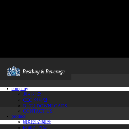
company
회사개요
CEO 인사말
B.l/C,I DOWNLOADS
CONTACT US
product
바이엔슈테판
베를린 킨들