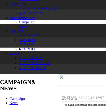
brand shop
Thirsty Monk 브랜드 소개
위치 및 연락처
campaign&news
Campaign
News
help desk
구입처 안내
Free Board
제휴문의
RECRUIT
apostel
아포스텔 소개
아포스텔 공지사항
아포스텔 갤러리
CAMPAIGN&
NEWS
작성일 : 10-02-16 13:57
Campaign
News
2010년 새해맞이 전용잔 증정