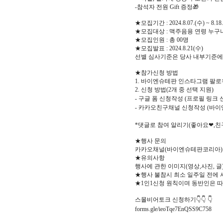
-참석자 전원 Gift 증정🎁
★모집기간 : 2024.8.07.(수) ~ 8.18
★모집대상 : 맥주음용 연령 누구나
★모집인원 : 총 00명
★모집발표 : 2024.8.21(수)
선별 심사기준은 당사 내부기준에
★참가신청 방법
1. 바이엔슈테판 인스타그램 팔
2. 신청 방법(2개 중 선택 지원)
- 구글 폼 신청작성 (프로필 링크 신청
- 카카오친구채널 신청작성 (바이
*댓글로 참여 알리기(좋아요❤,친
★행사 문의
카카오채널(바이엔슈테판코리아)
★유의사항
행사에 관한 이미지(영상,사진, 글
★행사 불참시 최소 일주일 전에
★1인1신청 원칙이며 동반인은 
스몰비어토크 신청하기👇👇 👇
forms.gle/ieoTqe7EnQSS9C758