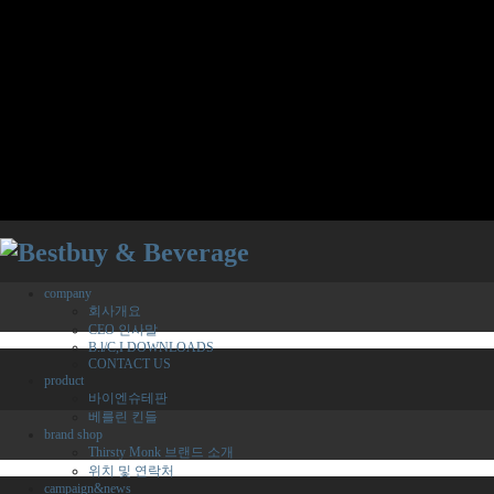
company
회사개요
CEO 인사말
B.l/C,I DOWNLOADS
CONTACT US
product
바이엔슈테판
베를린 킨들
brand shop
Thirsty Monk 브랜드 소개
위치 및 연락처
campaign&news