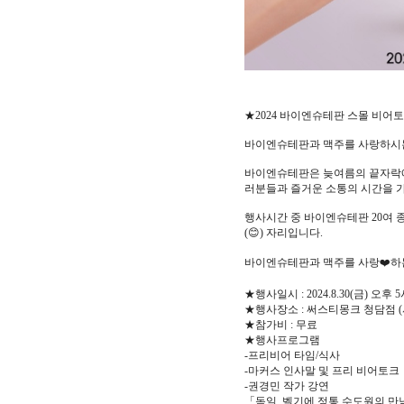
★2024 바이엔슈테판 스몰 비어
바이엔슈테판과 맥주를 사랑하시는
바이엔슈테판은 늦여름의 끝자락에
러분들과 즐거운 소통의 시간을 가
행사시간 중 바이엔슈테판 20여
(😊) 자리입니다.
바이엔슈테판과 맥주를 사랑❤️하
★행사일시 : 2024.8.30(금) 오후 
★행사장소 : 써스티몽크 청담점 (
★참가비 : 무료
★행사프로그램
-프리비어 타임/식사
-마커스 인사말 및 프리 비어토크
-권경민 작가 강연
「독일, 벨기에 정통 수도원의 만남